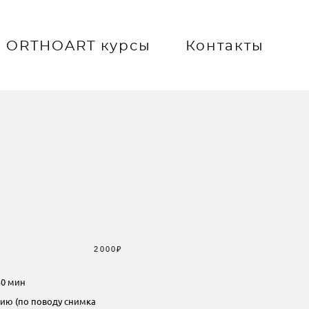
ORTHOART курсы
ORTHOART курсы
Контакты
Контакты
2000₽
30 мин
цию (по поводу снимка