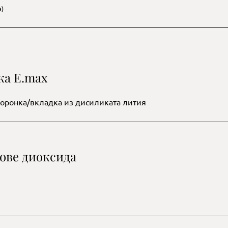
)
ка E.max
оронка/вкладка из дисиликата лития
ове диоксида